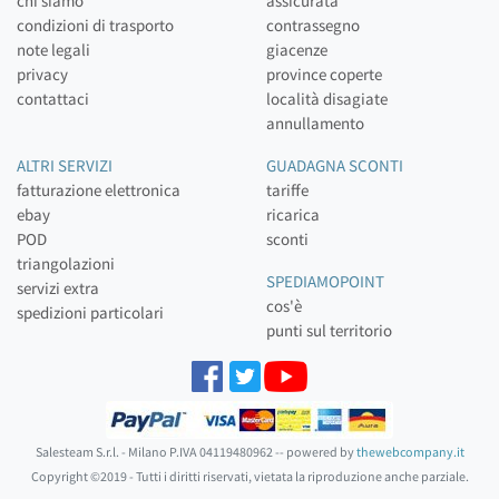
chi siamo
assicurata
condizioni di trasporto
contrassegno
note legali
giacenze
privacy
province coperte
contattaci
località disagiate
annullamento
ALTRI SERVIZI
GUADAGNA SCONTI
fatturazione elettronica
tariffe
ebay
ricarica
POD
sconti
triangolazioni
SPEDIAMOPOINT
servizi extra
cos'è
spedizioni particolari
punti sul territorio
Salesteam S.r.l. - Milano P.IVA 04119480962 -- powered by
thewebcompany.it
Copyright ©2019 - Tutti i diritti riservati, vietata la riproduzione anche parziale.