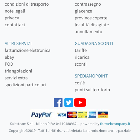
condizioni di trasporto
contrassegno
note legali
giacenze
privacy
province coperte
contattaci
località disagiate
annullamento
ALTRI SERVIZI
GUADAGNA SCONTI
fatturazione elettronica
tariffe
ebay
ricarica
POD
sconti
triangolazioni
SPEDIAMOPOINT
servizi extra
cos'è
spedizioni particolari
punti sul territorio
Salesteam S.r.l. - Milano P.IVA 04119480962 -- powered by
thewebcompany.it
Copyright ©2019 - Tutti i diritti riservati, vietata la riproduzione anche parziale.