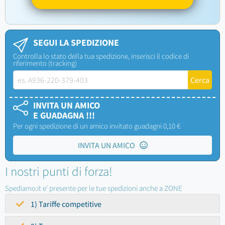
SEGUI LA SPEDIZIONE
Controlla lo stato della tua spedizione, inserisci il codice di
riferimento (tracking)
INVITA UN AMICO
E GUADAGNA !!!
Per ogni spedizione di un amico invitato guadagni 0,10 €
INVITA UN AMICO
I nostri punti di forza!
Spediamo.it e' presente per le tue spedizioni anche a ZONE
1) Tariffe competitive