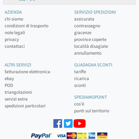
AZIENDA
SERVIZIO SPEDIZIONI
chi siamo
assicurata
condizioni di trasporto
contrassegno
note legali
giacenze
privacy
province coperte
contattaci
località disagiate
annullamento
ALTRI SERVIZI
GUADAGNA SCONTI
fatturazione elettronica
tariffe
ebay
ricarica
POD
sconti
triangolazioni
SPEDIAMOPOINT
servizi extra
cos'è
spedizioni particolari
punti sul territorio