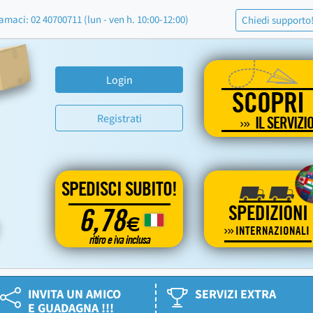
amaci: 02 40700711 (lun - ven h. 10:00-12:00)
Chiedi supporto
Login
SCOPRI
Registrati
IL SERVIZI
SPEDISCI SUBITO!
SPEDIZIONI
6,78
€
INTERNAZIONALI
ritiro e iva inclusa
INVITA UN AMICO
SERVIZI EXTRA
E GUADAGNA !!!