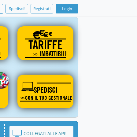
!
Spedisci!
Registrati
Login
€
€
€
€
TARIFFE
O
IMBATTIBILI
SPEDISCI
CON IL TUO GESTIONALE
COLLEGATI ALLE API!