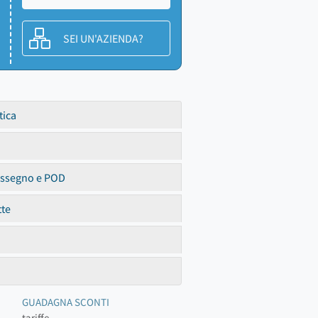
SEI UN'AZIENDA?
tica
assegno e POD
tte
GUADAGNA SCONTI
tariffe