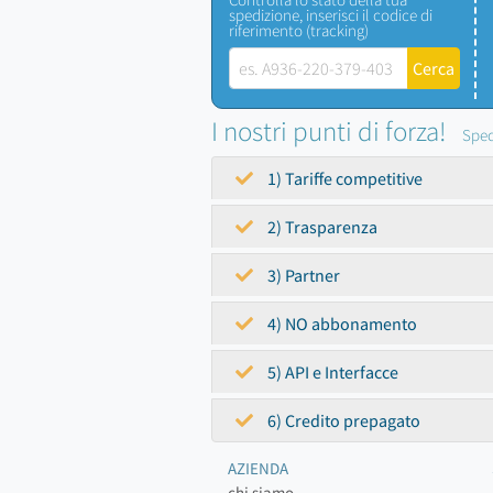
spedizione, inserisci il codice di
riferimento (tracking)
I nostri punti di forza!
Sped
1) Tariffe competitive
2) Trasparenza
3) Partner
4) NO abbonamento
5) API e Interfacce
6) Credito prepagato
AZIENDA
chi siamo