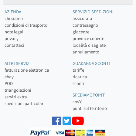
AZIENDA
SERVIZIO SPEDIZIONI
chi siamo
assicurata
condizioni di trasporto
contrassegno
note legali
giacenze
privacy
province coperte
contattaci
località disagiate
annullamento
ALTRI SERVIZI
GUADAGNA SCONTI
fatturazione elettronica
tariffe
ebay
ricarica
POD
sconti
triangolazioni
SPEDIAMOPOINT
servizi extra
cos'è
spedizioni particolari
punti sul territorio