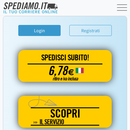
Login
Registrati
SPEDISCI SUBITO!
6,78
€
ritiro e iva inclusa
SCOPRI
IL SERVIZIO