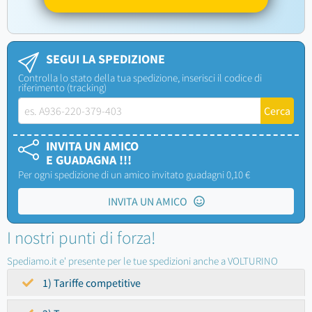
SEGUI LA SPEDIZIONE
Controlla lo stato della tua spedizione, inserisci il codice di
riferimento (tracking)
INVITA UN AMICO
E GUADAGNA !!!
Per ogni spedizione di un amico invitato guadagni 0,10 €
INVITA UN AMICO
I nostri punti di forza!
Spediamo.it e' presente per le tue spedizioni anche a VOLTURINO
1) Tariffe competitive