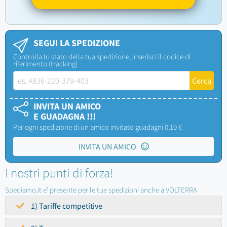
SEGUI LA SPEDIZIONE
Controlla lo stato della tua spedizione, inserisci il codice di
riferimento (tracking)
INVITA UN AMICO
E GUADAGNA !!!
Per ogni spedizione di un amico invitato guadagni 0,10 €
INVITA UN AMICO
I nostri punti di forza!
Spediamo.it e' presente per le tue spedizioni anche a VOLTERRA
1) Tariffe competitive