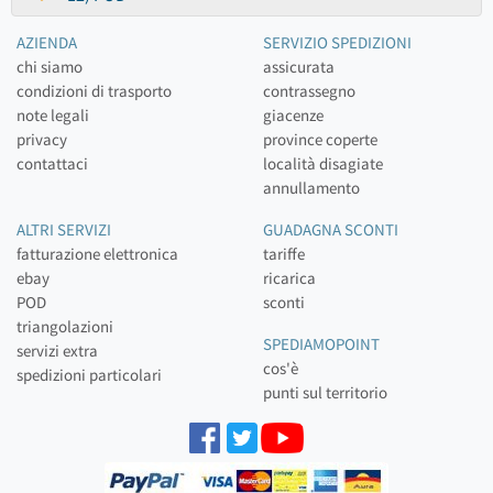
AZIENDA
SERVIZIO SPEDIZIONI
chi siamo
assicurata
condizioni di trasporto
contrassegno
note legali
giacenze
privacy
province coperte
contattaci
località disagiate
annullamento
ALTRI SERVIZI
GUADAGNA SCONTI
fatturazione elettronica
tariffe
ebay
ricarica
POD
sconti
triangolazioni
SPEDIAMOPOINT
servizi extra
cos'è
spedizioni particolari
punti sul territorio