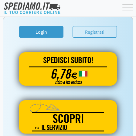
Login
Registrati
SPEDISCI SUBITO!
6,78
€
ritiro e iva inclusa
SCOPRI
IL SERVIZIO