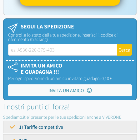
SEGUI LA SPEDIZIONE
Controlla lo stato della tua spedizione, inserisci il codice di
riferimento (tracking)
INVITA UN AMICO
E GUADAGNA !!!
Per ogni spedizione di un amico invitato guadagni 0,10 €
INVITA UN AMICO
I nostri punti di forza!
Spediamo.it e' presente per le tue spedizioni anche a VIVERONE
1) Tariffe competitive