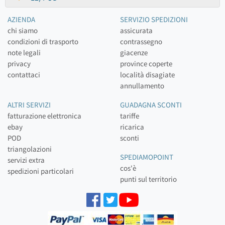
AZIENDA
SERVIZIO SPEDIZIONI
chi siamo
assicurata
condizioni di trasporto
contrassegno
note legali
giacenze
privacy
province coperte
contattaci
località disagiate
annullamento
ALTRI SERVIZI
GUADAGNA SCONTI
fatturazione elettronica
tariffe
ebay
ricarica
POD
sconti
triangolazioni
SPEDIAMOPOINT
servizi extra
cos'è
spedizioni particolari
punti sul territorio