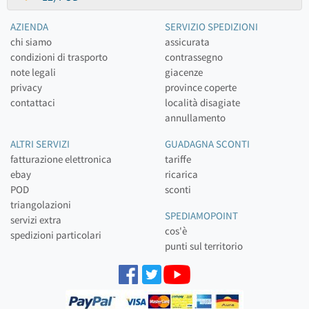
AZIENDA
SERVIZIO SPEDIZIONI
chi siamo
assicurata
condizioni di trasporto
contrassegno
note legali
giacenze
privacy
province coperte
contattaci
località disagiate
annullamento
ALTRI SERVIZI
GUADAGNA SCONTI
fatturazione elettronica
tariffe
ebay
ricarica
POD
sconti
triangolazioni
SPEDIAMOPOINT
servizi extra
cos'è
spedizioni particolari
punti sul territorio