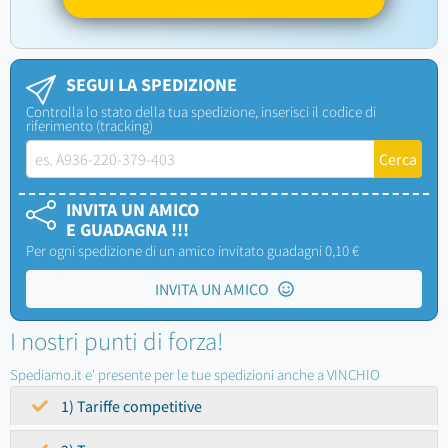
SEGUI LA SPEDIZIONE
Controlla lo stato della tua spedizione, inserisci il codice di
riferimento (tracking)
INVITA UN AMICO
E GUADAGNA !!!
Per ogni spedizione di un amico invitato guadagni 0,10 €
INVITA UN AMICO
I nostri punti di forza!
Spediamo.it e' presente per le tue spedizioni anche a VINCHIO
1) Tariffe competitive