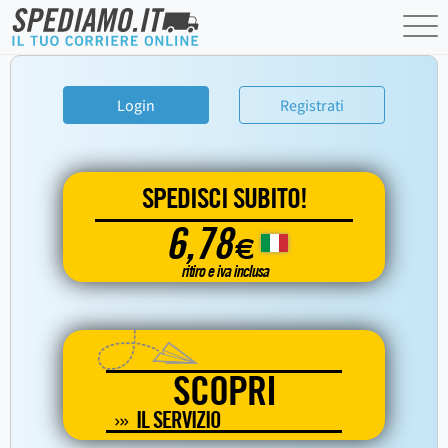
Login
Registrati
SPEDISCI SUBITO!
6,78
€
ritiro e iva inclusa
SCOPRI
IL SERVIZIO