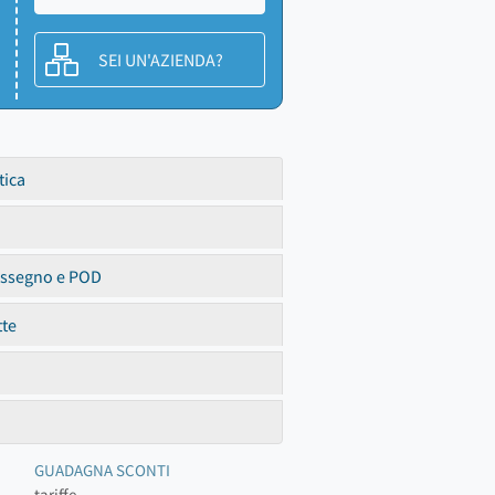
SEI UN'AZIENDA?
tica
assegno e POD
tte
GUADAGNA SCONTI
tariffe