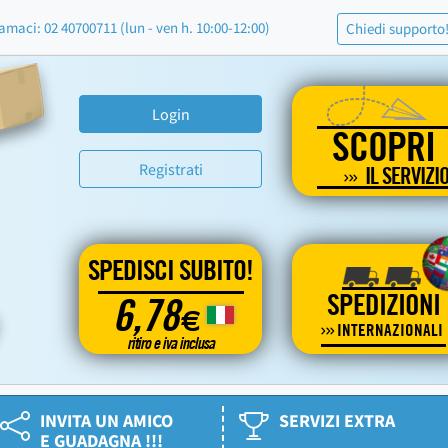
amaci: 02 40700711 (lun - ven h. 10:00-12:00)
Chiedi supporto
Login
SCOPRI
Registrati
IL SERVIZI
SPEDISCI SUBITO!
SPEDIZIONI
6,78
€
INTERNAZIONALI
ritiro e iva inclusa
INVITA UN AMICO
SERVIZI EXTRA
E GUADAGNA !!!