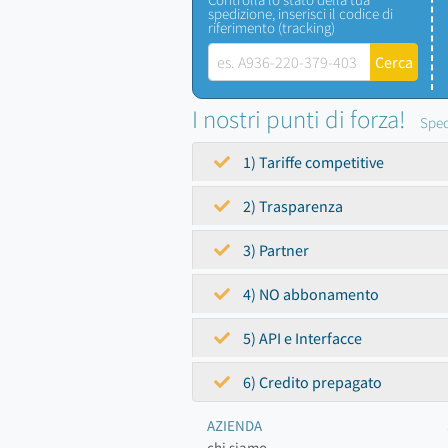
spedizione, inserisci il codice di
riferimento (tracking)
I nostri punti di forza!
Sped
1) Tariffe competitive
2) Trasparenza
3) Partner
4) NO abbonamento
5) API e Interfacce
6) Credito prepagato
AZIENDA
chi siamo