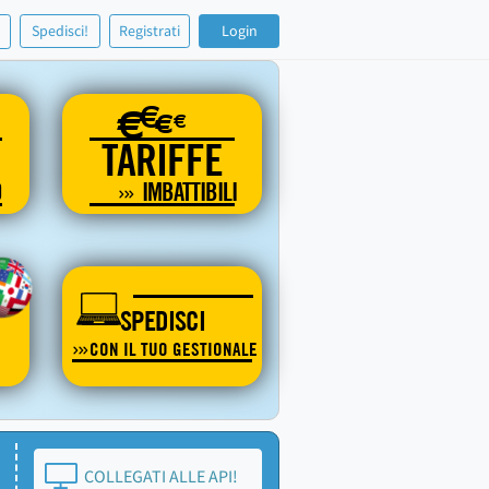
!
Spedisci!
Registrati
Login
€
€
€
€
TARIFFE
O
IMBATTIBILI
SPEDISCI
CON IL TUO GESTIONALE
COLLEGATI ALLE API!