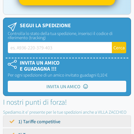
SEGUI LA SPEDIZIONE
Controlla lo stato della tua spedizione, inserisci il codice di
riferimento (tracking)
INVITA UN AMICO
E GUADAGNA !!!
Per ogni spedizione di un amico invitato guadagni 0,10 €
INVITA UN AMICO
I nostri punti di forza!
Spediamo.it e' presente per le tue spedizioni anche a VILLA ZACCHEO
1) Tariffe competitive