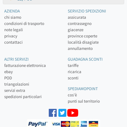
AZIENDA
SERVIZIO SPEDIZIONI
chi siamo
assicurata
condizioni di trasporto
contrassegno
note legali
giacenze
privacy
province coperte
contattaci
località disagiate
annullamento
ALTRI SERVIZI
GUADAGNA SCONTI
fatturazione elettronica
tariffe
ebay
ricarica
POD
sconti
triangolazioni
SPEDIAMOPOINT
servizi extra
cos'è
spedizioni particolari
punti sul territorio