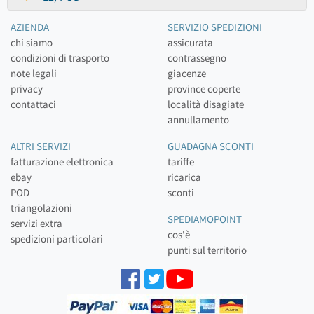
AZIENDA
SERVIZIO SPEDIZIONI
chi siamo
assicurata
condizioni di trasporto
contrassegno
note legali
giacenze
privacy
province coperte
contattaci
località disagiate
annullamento
ALTRI SERVIZI
GUADAGNA SCONTI
fatturazione elettronica
tariffe
ebay
ricarica
POD
sconti
triangolazioni
SPEDIAMOPOINT
servizi extra
cos'è
spedizioni particolari
punti sul territorio