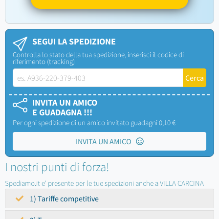
SEGUI LA SPEDIZIONE
Controlla lo stato della tua spedizione, inserisci il codice di
riferimento (tracking)
INVITA UN AMICO
E GUADAGNA !!!
Per ogni spedizione di un amico invitato guadagni 0,10 €
INVITA UN AMICO
I nostri punti di forza!
Spediamo.it e' presente per le tue spedizioni anche a VILLA CARCINA
1) Tariffe competitive