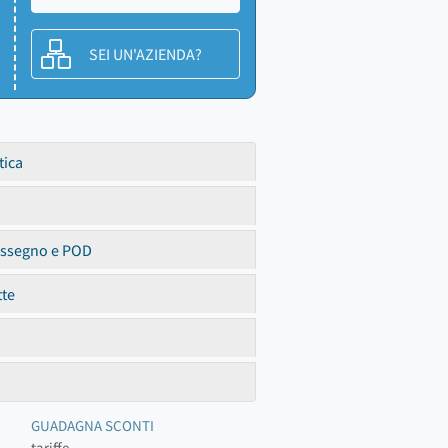
SEI UN'AZIENDA?
tica
assegno e POD
tte
GUADAGNA SCONTI
tariffe