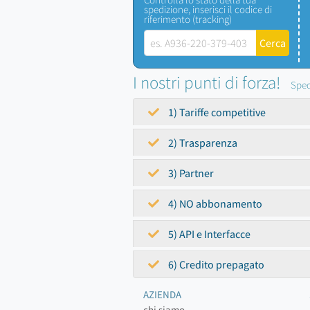
spedizione, inserisci il codice di
riferimento (tracking)
I nostri punti di forza!
Sped
1) Tariffe competitive
2) Trasparenza
3) Partner
4) NO abbonamento
5) API e Interfacce
6) Credito prepagato
AZIENDA
chi siamo