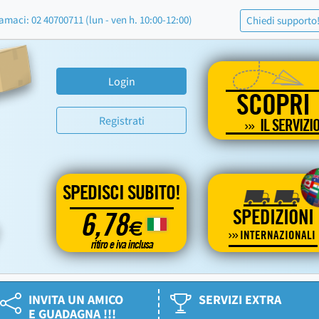
amaci: 02 40700711 (lun - ven h. 10:00-12:00)
Chiedi supporto
Login
SCOPRI
Registrati
IL SERVIZI
SPEDISCI SUBITO!
SPEDIZIONI
6,78
€
INTERNAZIONALI
ritiro e iva inclusa
INVITA UN AMICO
SERVIZI EXTRA
E GUADAGNA !!!