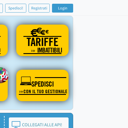
!
Spedisci!
Registrati
Login
€
€
€
€
TARIFFE
O
IMBATTIBILI
SPEDISCI
CON IL TUO GESTIONALE
COLLEGATI ALLE API!