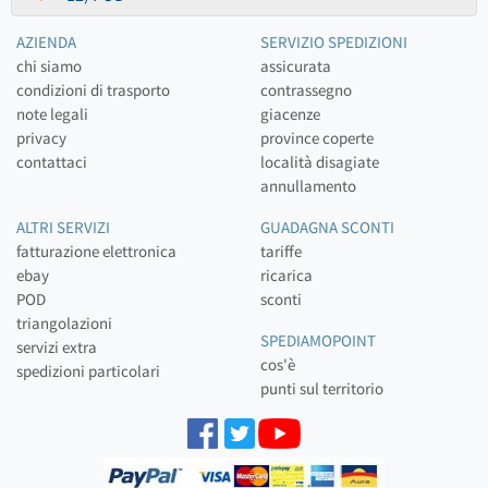
AZIENDA
SERVIZIO SPEDIZIONI
chi siamo
assicurata
condizioni di trasporto
contrassegno
note legali
giacenze
privacy
province coperte
contattaci
località disagiate
annullamento
ALTRI SERVIZI
GUADAGNA SCONTI
fatturazione elettronica
tariffe
ebay
ricarica
POD
sconti
triangolazioni
SPEDIAMOPOINT
servizi extra
cos'è
spedizioni particolari
punti sul territorio