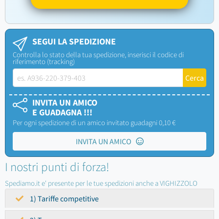
SEGUI LA SPEDIZIONE
Controlla lo stato della tua spedizione, inserisci il codice di
riferimento (tracking)
INVITA UN AMICO
E GUADAGNA !!!
Per ogni spedizione di un amico invitato guadagni 0,10 €
INVITA UN AMICO
I nostri punti di forza!
Spediamo.it e' presente per le tue spedizioni anche a VIGHIZZOLO
1) Tariffe competitive