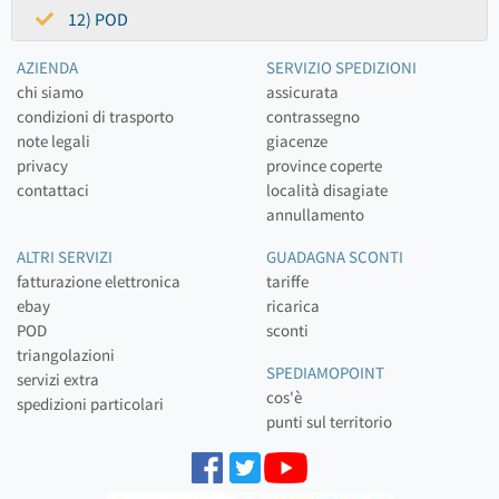
12) POD
AZIENDA
SERVIZIO SPEDIZIONI
chi siamo
assicurata
condizioni di trasporto
contrassegno
note legali
giacenze
privacy
province coperte
contattaci
località disagiate
annullamento
ALTRI SERVIZI
GUADAGNA SCONTI
fatturazione elettronica
tariffe
ebay
ricarica
POD
sconti
triangolazioni
SPEDIAMOPOINT
servizi extra
cos'è
spedizioni particolari
punti sul territorio