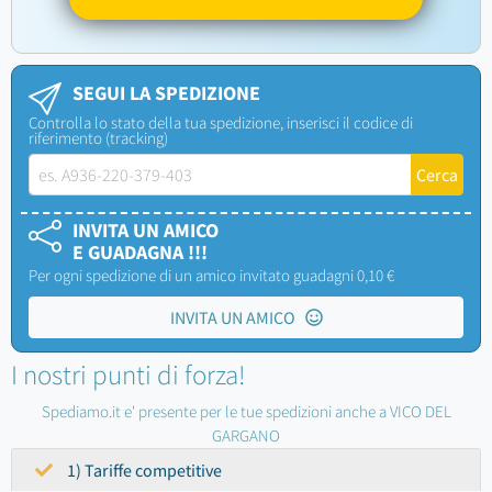
SEGUI LA SPEDIZIONE
Controlla lo stato della tua spedizione, inserisci il codice di
riferimento (tracking)
INVITA UN AMICO
E GUADAGNA !!!
Per ogni spedizione di un amico invitato guadagni 0,10 €
INVITA UN AMICO
I nostri punti di forza!
Spediamo.it e' presente per le tue spedizioni anche a VICO DEL
GARGANO
1) Tariffe competitive