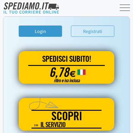
Login
Registrati
SPEDISCI SUBITO!
6,78
€
ritiro e iva inclusa
SCOPRI
IL SERVIZIO