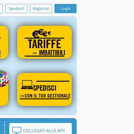
!
Spedisci!
Registrati
Login
€
€
€
€
TARIFFE
O
IMBATTIBILI
SPEDISCI
CON IL TUO GESTIONALE
COLLEGATI ALLE API!