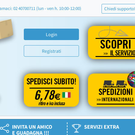
amaci: 02 40700711 (lun - ven h. 10:00-12:00)
Chiedi supporto
Login
SCOPRI
Registrati
IL SERVIZI
SPEDISCI SUBITO!
SPEDIZIONI
6,78
€
INTERNAZIONALI
ritiro e iva inclusa
INVITA UN AMICO
SERVIZI EXTRA
E GUADAGNA !!!