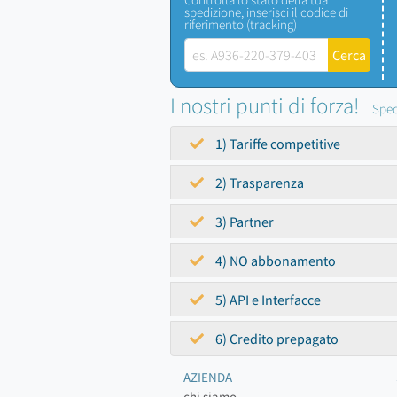
spedizione, inserisci il codice di
riferimento (tracking)
I nostri punti di forza!
Sped
1) Tariffe competitive
2) Trasparenza
3) Partner
4) NO abbonamento
5) API e Interfacce
6) Credito prepagato
AZIENDA
chi siamo