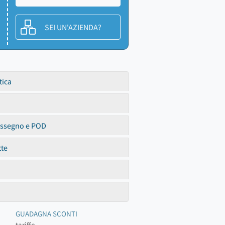
SEI UN'AZIENDA?
tica
assegno e POD
tte
GUADAGNA SCONTI
tariffe