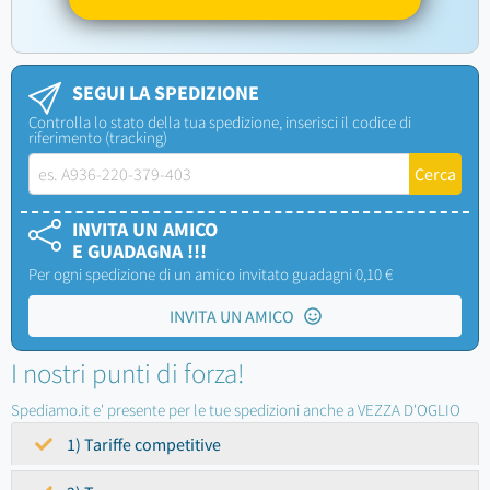
SEGUI LA SPEDIZIONE
Controlla lo stato della tua spedizione, inserisci il codice di
riferimento (tracking)
INVITA UN AMICO
E GUADAGNA !!!
Per ogni spedizione di un amico invitato guadagni 0,10 €
INVITA UN AMICO
I nostri punti di forza!
Spediamo.it e' presente per le tue spedizioni anche a VEZZA D'OGLIO
1) Tariffe competitive