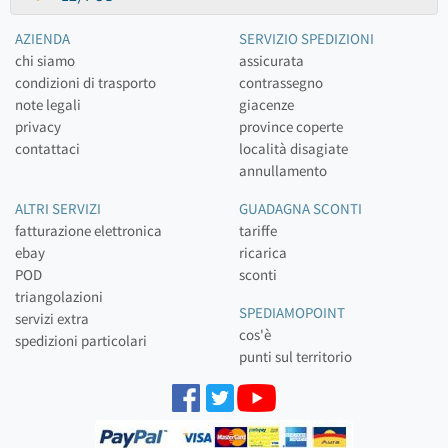
AZIENDA
SERVIZIO SPEDIZIONI
chi siamo
assicurata
condizioni di trasporto
contrassegno
note legali
giacenze
privacy
province coperte
contattaci
località disagiate
annullamento
ALTRI SERVIZI
GUADAGNA SCONTI
fatturazione elettronica
tariffe
ebay
ricarica
POD
sconti
triangolazioni
SPEDIAMOPOINT
servizi extra
cos'è
spedizioni particolari
punti sul territorio