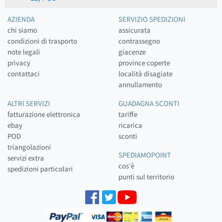
AZIENDA
SERVIZIO SPEDIZIONI
chi siamo
assicurata
condizioni di trasporto
contrassegno
note legali
giacenze
privacy
province coperte
contattaci
località disagiate
annullamento
ALTRI SERVIZI
GUADAGNA SCONTI
fatturazione elettronica
tariffe
ebay
ricarica
POD
sconti
triangolazioni
SPEDIAMOPOINT
servizi extra
cos'è
spedizioni particolari
punti sul territorio