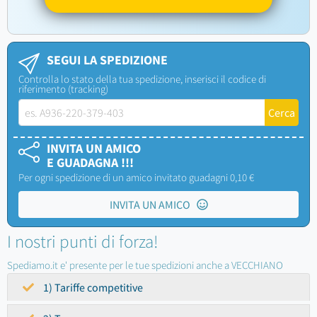
SEGUI LA SPEDIZIONE
Controlla lo stato della tua spedizione, inserisci il codice di
riferimento (tracking)
INVITA UN AMICO
E GUADAGNA !!!
Per ogni spedizione di un amico invitato guadagni 0,10 €
INVITA UN AMICO
I nostri punti di forza!
Spediamo.it e' presente per le tue spedizioni anche a VECCHIANO
1) Tariffe competitive