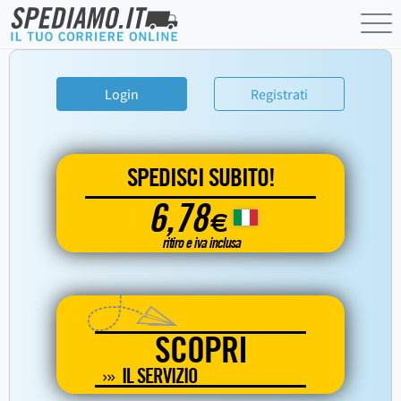
Login
Registrati
SPEDISCI SUBITO!
6,78
€
ritiro e iva inclusa
SCOPRI
IL SERVIZIO