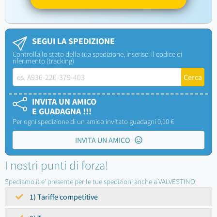
SEGUI LA SPEDIZIONE
Controlla lo stato della tua spedizione, inserisci il codice di
riferimento (tracking)
INVITA UN AMICO
E GUADAGNA !!!
Per ogni spedizione di un amico invitato guadagni 0,10 €
INVITA UN AMICO
I nostri punti di forza!
Spediamo.it e' presente per le tue spedizioni anche a VALVESTINO
1) Tariffe competitive