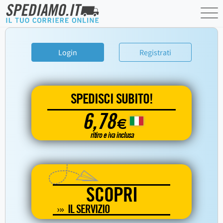
Login
Registrati
SPEDISCI SUBITO!
6,78
€
ritiro e iva inclusa
SCOPRI
IL SERVIZIO