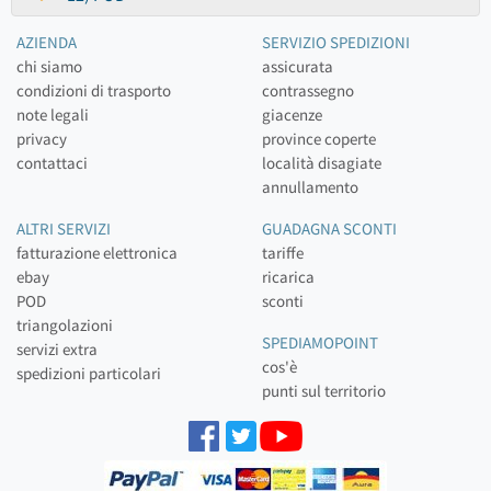
AZIENDA
SERVIZIO SPEDIZIONI
chi siamo
assicurata
condizioni di trasporto
contrassegno
note legali
giacenze
privacy
province coperte
contattaci
località disagiate
annullamento
ALTRI SERVIZI
GUADAGNA SCONTI
fatturazione elettronica
tariffe
ebay
ricarica
POD
sconti
triangolazioni
SPEDIAMOPOINT
servizi extra
cos'è
spedizioni particolari
punti sul territorio