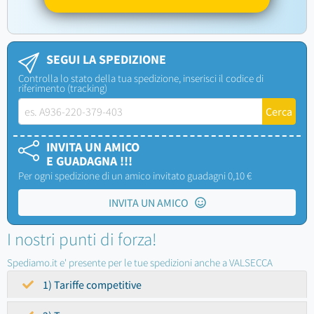
SEGUI LA SPEDIZIONE
Controlla lo stato della tua spedizione, inserisci il codice di
riferimento (tracking)
INVITA UN AMICO
E GUADAGNA !!!
Per ogni spedizione di un amico invitato guadagni 0,10 €
INVITA UN AMICO
I nostri punti di forza!
Spediamo.it e' presente per le tue spedizioni anche a VALSECCA
1) Tariffe competitive