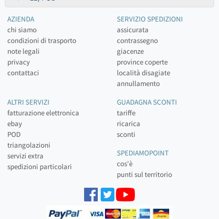
AZIENDA
SERVIZIO SPEDIZIONI
chi siamo
assicurata
condizioni di trasporto
contrassegno
note legali
giacenze
privacy
province coperte
contattaci
località disagiate
annullamento
ALTRI SERVIZI
GUADAGNA SCONTI
fatturazione elettronica
tariffe
ebay
ricarica
POD
sconti
triangolazioni
SPEDIAMOPOINT
servizi extra
cos'è
spedizioni particolari
punti sul territorio