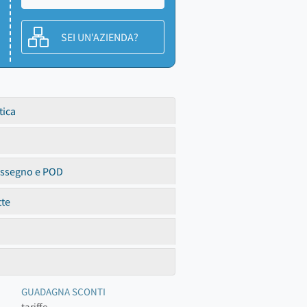
SEI UN'AZIENDA?
tica
assegno e POD
tte
GUADAGNA SCONTI
tariffe