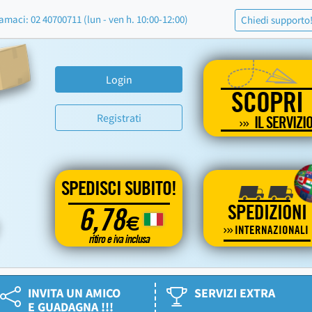
amaci: 02 40700711 (lun - ven h. 10:00-12:00)
Chiedi supporto
Login
SCOPRI
Registrati
IL SERVIZI
SPEDISCI SUBITO!
SPEDIZIONI
6,78
€
INTERNAZIONALI
ritiro e iva inclusa
INVITA UN AMICO
SERVIZI EXTRA
E GUADAGNA !!!