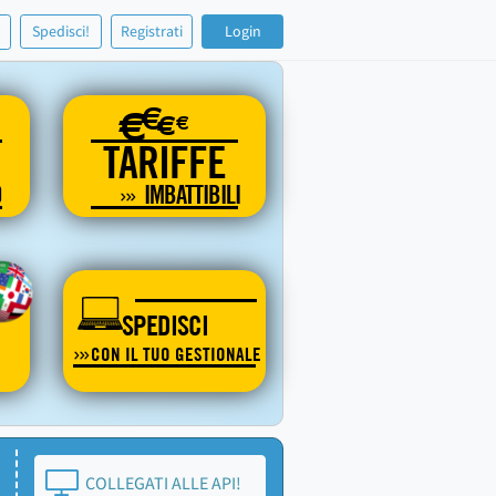
!
Spedisci!
Registrati
Login
€
€
€
€
TARIFFE
O
IMBATTIBILI
SPEDISCI
CON IL TUO GESTIONALE
COLLEGATI ALLE API!