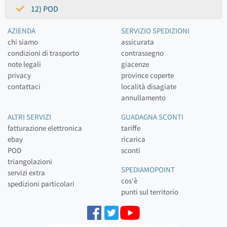
12) POD
AZIENDA
SERVIZIO SPEDIZIONI
chi siamo
assicurata
condizioni di trasporto
contrassegno
note legali
giacenze
privacy
province coperte
contattaci
località disagiate
annullamento
ALTRI SERVIZI
GUADAGNA SCONTI
fatturazione elettronica
tariffe
ebay
ricarica
POD
sconti
triangolazioni
SPEDIAMOPOINT
servizi extra
cos'è
spedizioni particolari
punti sul territorio