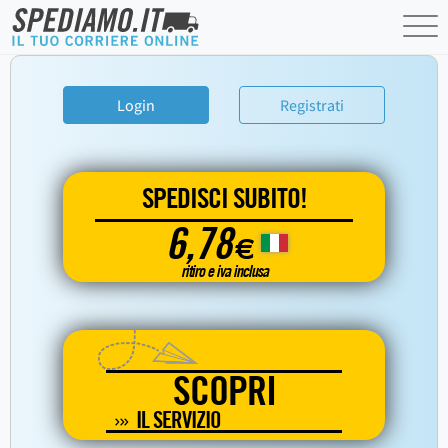
Login
Registrati
SPEDISCI SUBITO!
6,78
€
ritiro e iva inclusa
SCOPRI
IL SERVIZIO