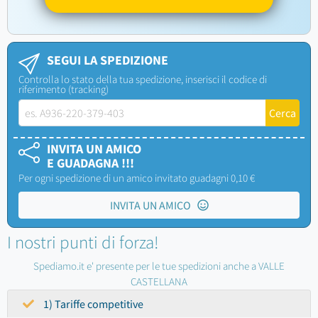
SEGUI LA SPEDIZIONE
Controlla lo stato della tua spedizione, inserisci il codice di
riferimento (tracking)
INVITA UN AMICO
E GUADAGNA !!!
Per ogni spedizione di un amico invitato guadagni 0,10 €
INVITA UN AMICO
I nostri punti di forza!
Spediamo.it e' presente per le tue spedizioni anche a VALLE
CASTELLANA
1) Tariffe competitive