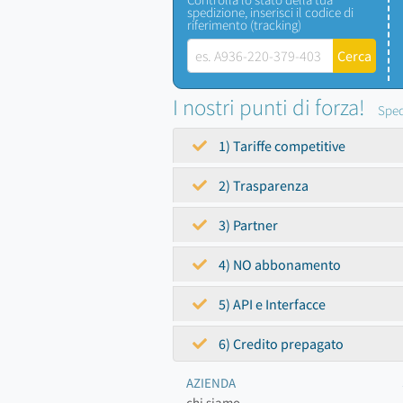
spedizione, inserisci il codice di
riferimento (tracking)
I nostri punti di forza!
Sped
1) Tariffe competitive
2) Trasparenza
3) Partner
4) NO abbonamento
5) API e Interfacce
6) Credito prepagato
AZIENDA
chi siamo