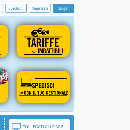
!
Spedisci!
Registrati
Login
€
€
€
€
TARIFFE
O
IMBATTIBILI
SPEDISCI
CON IL TUO GESTIONALE
COLLEGATI ALLE API!