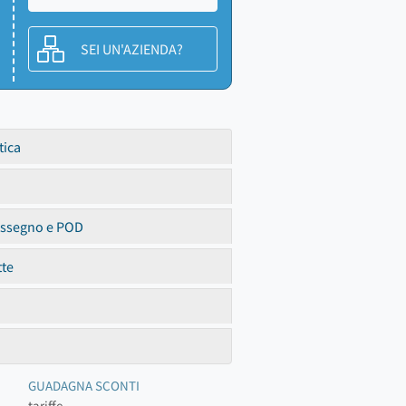
SEI UN'AZIENDA?
tica
assegno e POD
tte
GUADAGNA SCONTI
tariffe