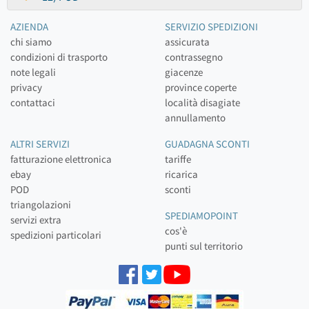
AZIENDA
SERVIZIO SPEDIZIONI
chi siamo
assicurata
condizioni di trasporto
contrassegno
note legali
giacenze
privacy
province coperte
contattaci
località disagiate
annullamento
ALTRI SERVIZI
GUADAGNA SCONTI
fatturazione elettronica
tariffe
ebay
ricarica
POD
sconti
triangolazioni
SPEDIAMOPOINT
servizi extra
cos'è
spedizioni particolari
punti sul territorio