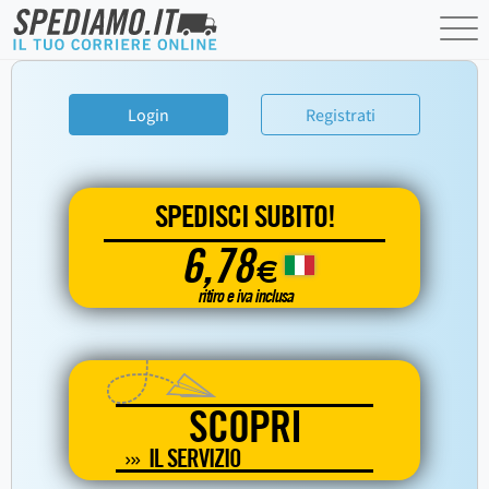
Login
Registrati
SPEDISCI SUBITO!
6,78
€
ritiro e iva inclusa
SCOPRI
IL SERVIZIO