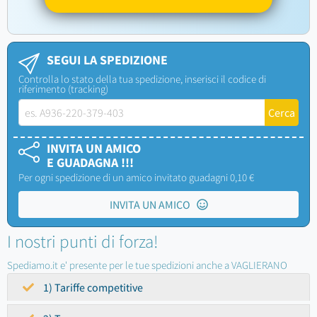
SEGUI LA SPEDIZIONE
Controlla lo stato della tua spedizione, inserisci il codice di
riferimento (tracking)
INVITA UN AMICO
E GUADAGNA !!!
Per ogni spedizione di un amico invitato guadagni 0,10 €
INVITA UN AMICO
I nostri punti di forza!
Spediamo.it e' presente per le tue spedizioni anche a VAGLIERANO
1) Tariffe competitive