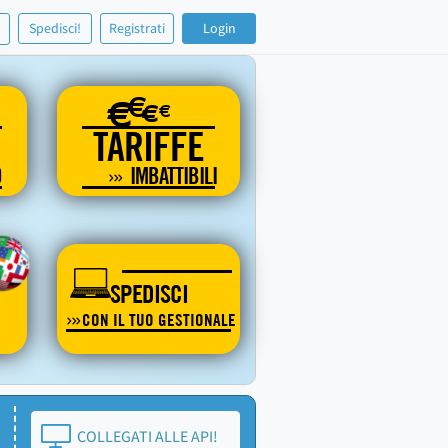
!
Spedisci!
Registrati
Login
€
€
€
€
TARIFFE
O
IMBATTIBILI
SPEDISCI
CON IL TUO GESTIONALE
COLLEGATI ALLE API!