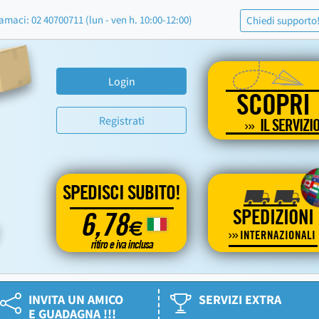
amaci: 02 40700711 (lun - ven h. 10:00-12:00)
Chiedi supporto
Login
SCOPRI
Registrati
IL SERVIZI
SPEDISCI SUBITO!
SPEDIZIONI
6,78
€
INTERNAZIONALI
ritiro e iva inclusa
INVITA UN AMICO
SERVIZI EXTRA
E GUADAGNA !!!