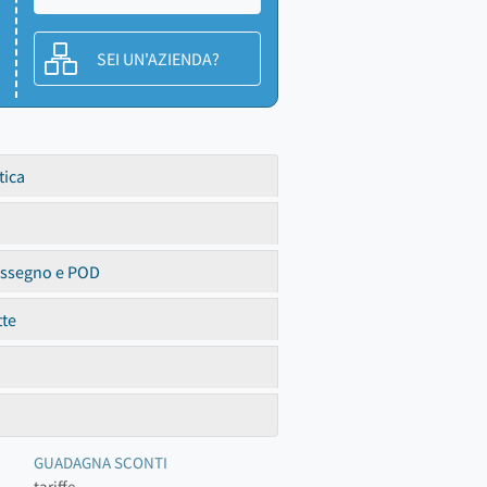
SEI UN'AZIENDA?
tica
assegno e POD
tte
GUADAGNA SCONTI
tariffe