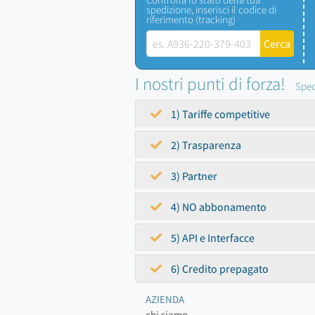
spedizione, inserisci il codice di
riferimento (tracking)
I nostri punti di forza!
Sped
1) Tariffe competitive
2) Trasparenza
3) Partner
4) NO abbonamento
5) API e Interfacce
6) Credito prepagato
AZIENDA
chi siamo