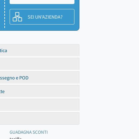
SEI UN'AZIENDA?
tica
assegno e POD
tte
GUADAGNA SCONTI
tariffe