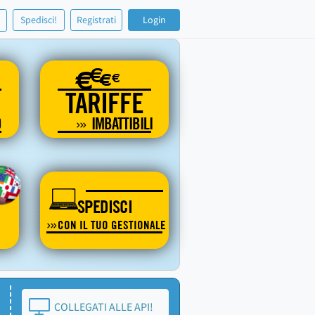
!
Spedisci!
Registrati
Login
€
€
€
€
TARIFFE
O
IMBATTIBILI
SPEDISCI
CON IL TUO GESTIONALE
COLLEGATI ALLE API!