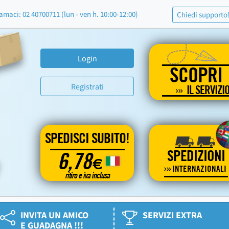
amaci: 02 40700711 (lun - ven h. 10:00-12:00)
Chiedi supporto
Login
SCOPRI
Registrati
IL SERVIZI
SPEDISCI SUBITO!
SPEDIZIONI
6,78
€
INTERNAZIONALI
ritiro e iva inclusa
INVITA UN AMICO
SERVIZI EXTRA
E GUADAGNA !!!