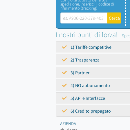
spedizione, inserisci il codice di
riferimento (tracking)
I nostri punti di forza!
Sped
1) Tariffe competitive
2) Trasparenza
3) Partner
4) NO abbonamento
5) API e Interfacce
6) Credito prepagato
AZIENDA
chi siamo