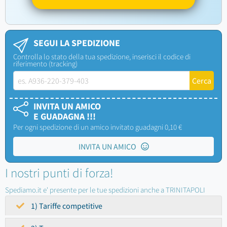
SEGUI LA SPEDIZIONE
Controlla lo stato della tua spedizione, inserisci il codice di
riferimento (tracking)
INVITA UN AMICO
E GUADAGNA !!!
Per ogni spedizione di un amico invitato guadagni 0,10 €
INVITA UN AMICO
I nostri punti di forza!
Spediamo.it e' presente per le tue spedizioni anche a TRINITAPOLI
1) Tariffe competitive