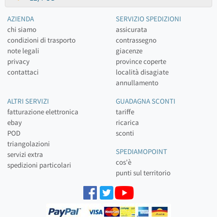
AZIENDA
SERVIZIO SPEDIZIONI
chi siamo
assicurata
condizioni di trasporto
contrassegno
note legali
giacenze
privacy
province coperte
contattaci
località disagiate
annullamento
ALTRI SERVIZI
GUADAGNA SCONTI
fatturazione elettronica
tariffe
ebay
ricarica
POD
sconti
triangolazioni
SPEDIAMOPOINT
servizi extra
cos'è
spedizioni particolari
punti sul territorio