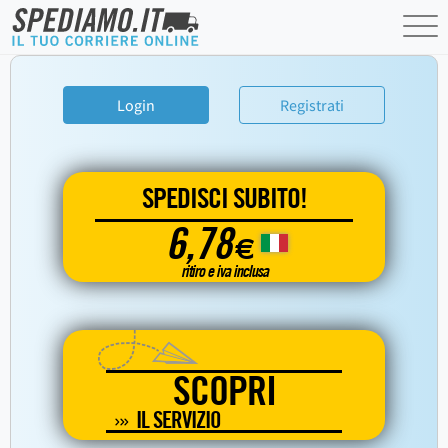
Login
Registrati
SPEDISCI SUBITO!
6,78
€
ritiro e iva inclusa
SCOPRI
IL SERVIZIO