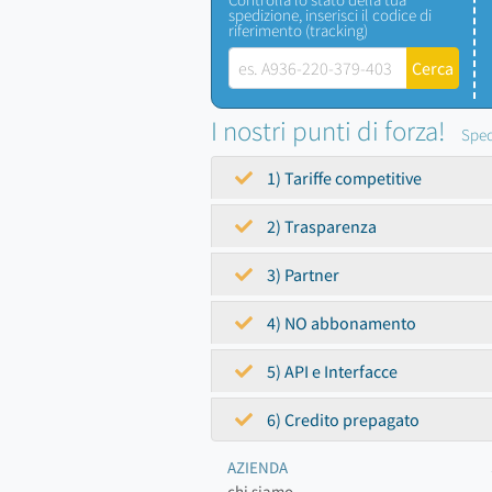
spedizione, inserisci il codice di
riferimento (tracking)
I nostri punti di forza!
Sped
1) Tariffe competitive
2) Trasparenza
3) Partner
4) NO abbonamento
5) API e Interfacce
6) Credito prepagato
AZIENDA
chi siamo