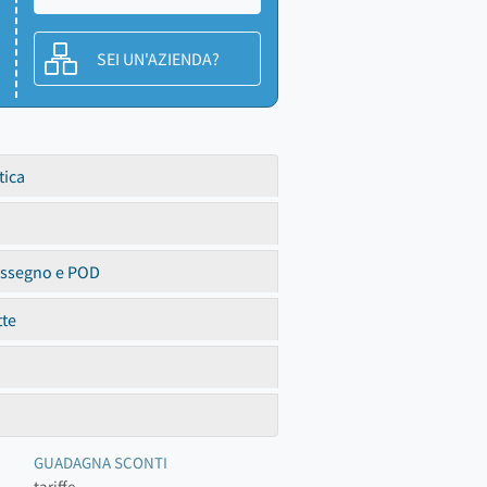
SEI UN'AZIENDA?
tica
assegno e POD
tte
GUADAGNA SCONTI
tariffe