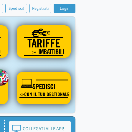
!
Spedisci!
Registrati
Login
€
€
€
€
TARIFFE
O
IMBATTIBILI
SPEDISCI
CON IL TUO GESTIONALE
COLLEGATI ALLE API!