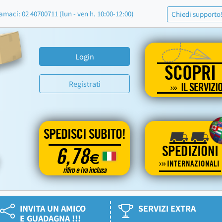
amaci: 02 40700711 (lun - ven h. 10:00-12:00)
Chiedi supporto
Login
SCOPRI
Registrati
IL SERVIZI
SPEDISCI SUBITO!
SPEDIZIONI
6,78
€
INTERNAZIONALI
ritiro e iva inclusa
INVITA UN AMICO
SERVIZI EXTRA
E GUADAGNA !!!