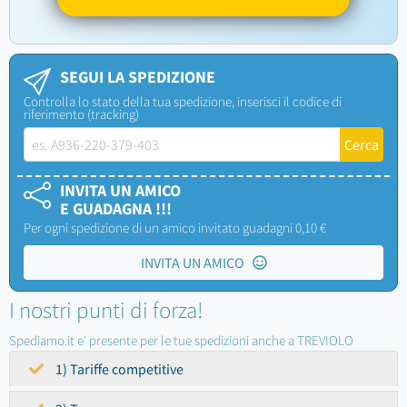
SEGUI LA SPEDIZIONE
Controlla lo stato della tua spedizione, inserisci il codice di
riferimento (tracking)
INVITA UN AMICO
E GUADAGNA !!!
Per ogni spedizione di un amico invitato guadagni 0,10 €
INVITA UN AMICO
I nostri punti di forza!
Spediamo.it e' presente per le tue spedizioni anche a TREVIOLO
1) Tariffe competitive