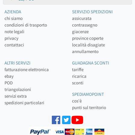
AZIENDA
SERVIZIO SPEDIZIONI
chi siamo
assicurata
condizioni di trasporto
contrassegno
note legali
giacenze
privacy
province coperte
contattaci
località disagiate
annullamento
ALTRI SERVIZI
GUADAGNA SCONTI
fatturazione elettronica
tariffe
ebay
ricarica
POD
sconti
triangolazioni
SPEDIAMOPOINT
servizi extra
cos'è
spedizioni particolari
punti sul territorio