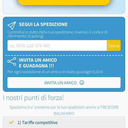
SEGUI LA SPEDIZIONE
Controlla lo stato della tua spedizione, inserisci il codice di
riferimento (tracking)
INVITA UN AMICO
E GUADAGNA !!!
Per ogni spedizione di un amico invitato guadagni 0,10 €
INVITA UN AMICO
I nostri punti di forza!
Spediamo.it e' presente per le tue spedizioni anche a TRESCORE
BALNEARIO
1) Tariffe competitive