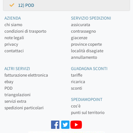
12) POD
AZIENDA
SERVIZIO SPEDIZIONI
chi siamo
assicurata
condizioni di trasporto
contrassegno
note legali
giacenze
privacy
province coperte
contattaci
località disagiate
annullamento
ALTRI SERVIZI
GUADAGNA SCONTI
fatturazione elettronica
tariffe
ebay
ricarica
POD
sconti
triangolazioni
SPEDIAMOPOINT
servizi extra
cos'è
spedizioni particolari
punti sul territorio