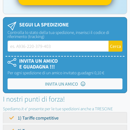
SEGUI LA SPEDIZIONE
Controlla lo stato della tua spedizione, inserisci il codice di
riferimento (tracking)
INVITA UN AMICO
E GUADAGNA !!!
Per ogni spedizione di un amico invitato guadagni 0,10 €
INVITA UN AMICO
I nostri punti di forza!
Spediamo.it e' presente per le tue spedizioni anche a TRESCINE
1) Tariffe competitive