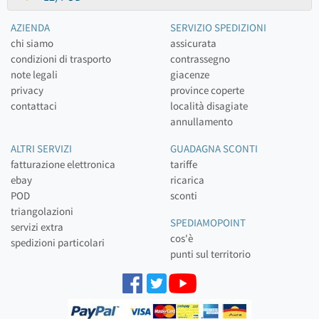
AZIENDA
SERVIZIO SPEDIZIONI
chi siamo
assicurata
condizioni di trasporto
contrassegno
note legali
giacenze
privacy
province coperte
contattaci
località disagiate
annullamento
ALTRI SERVIZI
GUADAGNA SCONTI
fatturazione elettronica
tariffe
ebay
ricarica
POD
sconti
triangolazioni
SPEDIAMOPOINT
servizi extra
cos'è
spedizioni particolari
punti sul territorio