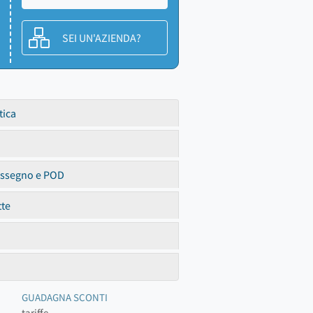
SEI UN'AZIENDA?
tica
assegno e POD
tte
GUADAGNA SCONTI
tariffe