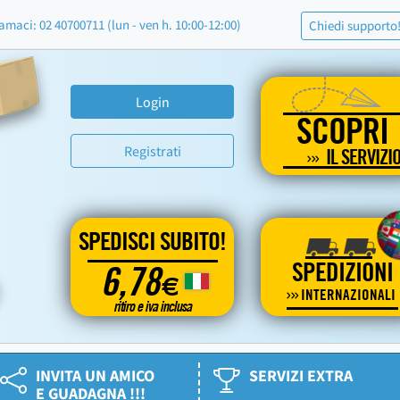
amaci: 02 40700711 (lun - ven h. 10:00-12:00)
Chiedi supporto
Login
SCOPRI
Registrati
IL SERVIZI
SPEDISCI SUBITO!
SPEDIZIONI
6,78
€
INTERNAZIONALI
ritiro e iva inclusa
INVITA UN AMICO
SERVIZI EXTRA
E GUADAGNA !!!