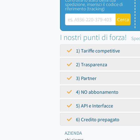
spedizione, inserisci il codice di
riferimento (tracking)
I nostri punti di forza!
Sped
1) Tariffe competitive
2) Trasparenza
3) Partner
4) NO abbonamento
5) API e Interfacce
6) Credito prepagato
AZIENDA
chi siamo