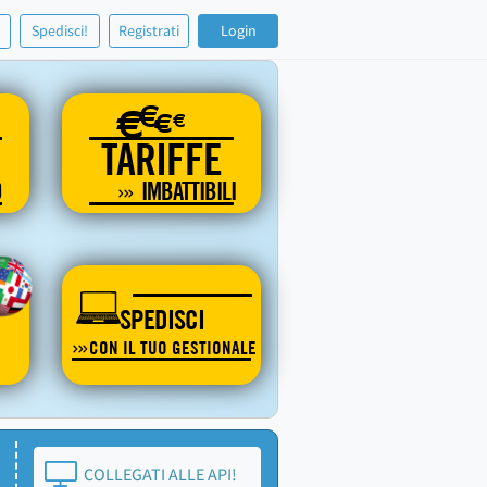
!
Spedisci!
Registrati
Login
€
€
€
€
TARIFFE
O
IMBATTIBILI
SPEDISCI
CON IL TUO GESTIONALE
COLLEGATI ALLE API!