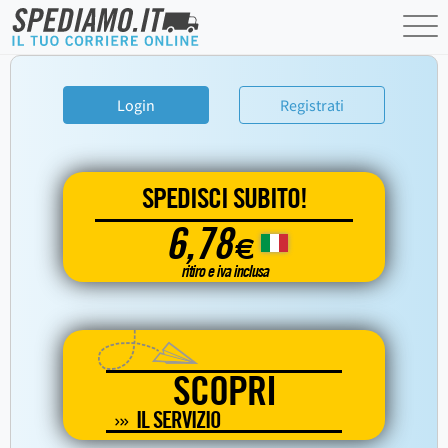
Login
Registrati
SPEDISCI SUBITO!
6,78
€
ritiro e iva inclusa
SCOPRI
IL SERVIZIO