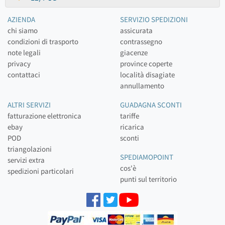
AZIENDA
SERVIZIO SPEDIZIONI
chi siamo
assicurata
condizioni di trasporto
contrassegno
note legali
giacenze
privacy
province coperte
contattaci
località disagiate
annullamento
ALTRI SERVIZI
GUADAGNA SCONTI
fatturazione elettronica
tariffe
ebay
ricarica
POD
sconti
triangolazioni
SPEDIAMOPOINT
servizi extra
cos'è
spedizioni particolari
punti sul territorio