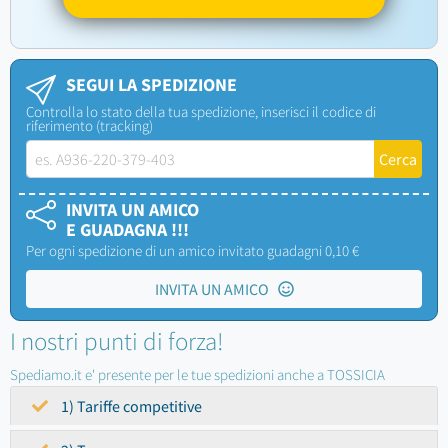
SEGUI LA SPEDIZIONE
Controlla lo stato della tua spedizione, inserisci il codice di
riferimento (tracking)
INVITA UN AMICO
E GUADAGNA !!!
Per ogni spedizione di un amico invitato guadagni 0,10 €
INVITA UN AMICO
I nostri punti di forza!
Spediamo.it e' presente per le tue spedizioni anche a TOSSICIA
1) Tariffe competitive