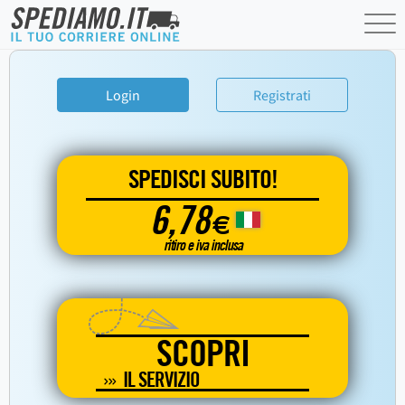
Login
Registrati
SPEDISCI SUBITO!
6,78
€
ritiro e iva inclusa
SCOPRI
IL SERVIZIO