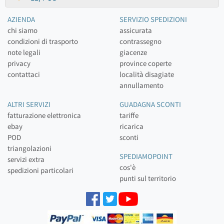
AZIENDA
SERVIZIO SPEDIZIONI
chi siamo
assicurata
condizioni di trasporto
contrassegno
note legali
giacenze
privacy
province coperte
contattaci
località disagiate
annullamento
ALTRI SERVIZI
GUADAGNA SCONTI
fatturazione elettronica
tariffe
ebay
ricarica
POD
sconti
triangolazioni
SPEDIAMOPOINT
servizi extra
cos'è
spedizioni particolari
punti sul territorio