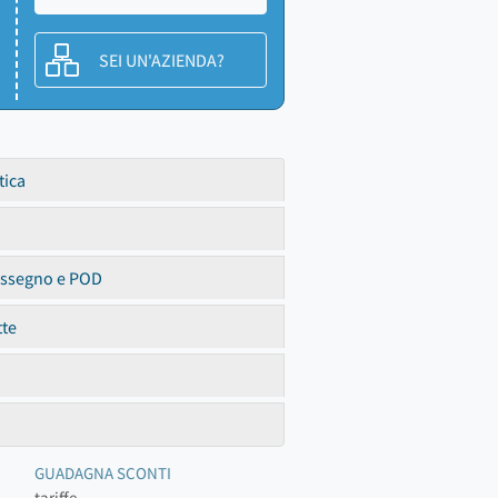
SEI UN'AZIENDA?
tica
assegno e POD
tte
GUADAGNA SCONTI
tariffe