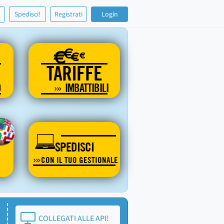
!
Spedisci!
Registrati
Login
€
€
€
€
TARIFFE
O
IMBATTIBILI
SPEDISCI
CON IL TUO GESTIONALE
COLLEGATI ALLE API!