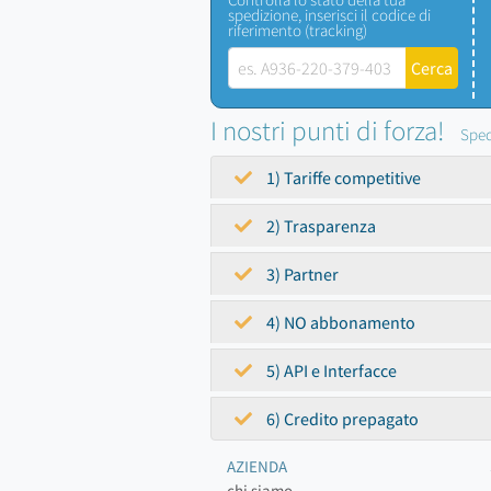
spedizione, inserisci il codice di
riferimento (tracking)
I nostri punti di forza!
Sped
1) Tariffe competitive
2) Trasparenza
3) Partner
4) NO abbonamento
5) API e Interfacce
6) Credito prepagato
AZIENDA
chi siamo