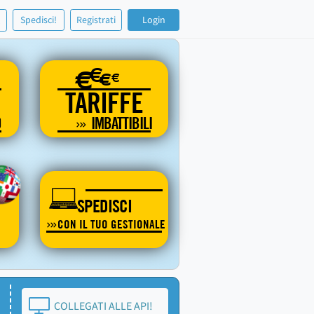
!
Spedisci!
Registrati
Login
€
€
€
€
TARIFFE
O
IMBATTIBILI
SPEDISCI
CON IL TUO GESTIONALE
COLLEGATI ALLE API!