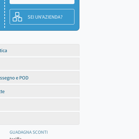
SEI UN'AZIENDA?
tica
assegno e POD
tte
GUADAGNA SCONTI
tariffe