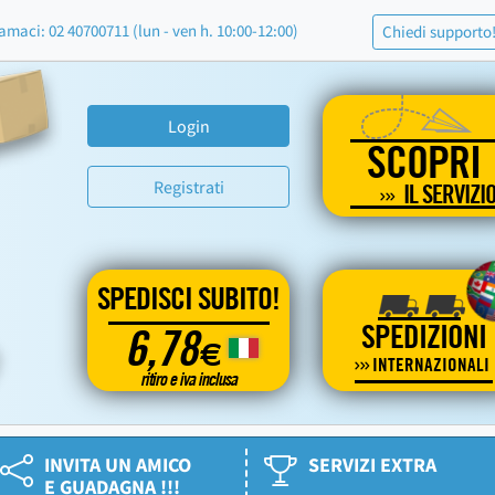
amaci: 02 40700711 (lun - ven h. 10:00-12:00)
Chiedi supporto
Login
SCOPRI
Registrati
IL SERVIZI
SPEDISCI SUBITO!
SPEDIZIONI
6,78
€
INTERNAZIONALI
ritiro e iva inclusa
INVITA UN AMICO
SERVIZI EXTRA
E GUADAGNA !!!