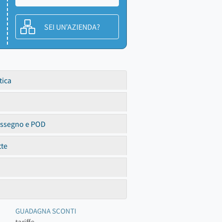
SEI UN'AZIENDA?
tica
assegno e POD
tte
GUADAGNA SCONTI
tariffe