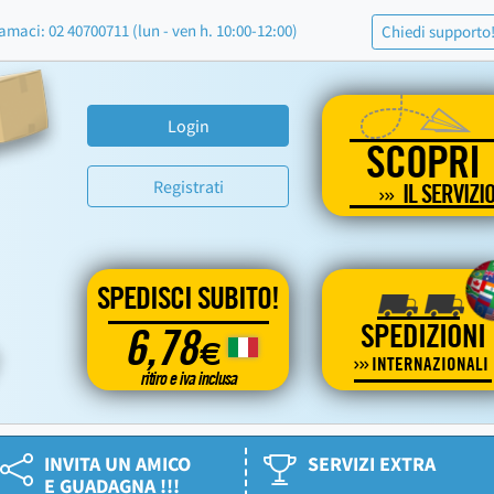
amaci: 02 40700711 (lun - ven h. 10:00-12:00)
Chiedi supporto
Login
SCOPRI
Registrati
IL SERVIZI
SPEDISCI SUBITO!
SPEDIZIONI
6,78
€
INTERNAZIONALI
ritiro e iva inclusa
INVITA UN AMICO
SERVIZI EXTRA
E GUADAGNA !!!