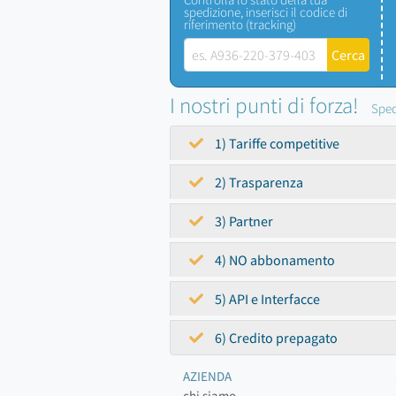
spedizione, inserisci il codice di
riferimento (tracking)
I nostri punti di forza!
Sped
1) Tariffe competitive
2) Trasparenza
3) Partner
4) NO abbonamento
5) API e Interfacce
6) Credito prepagato
AZIENDA
chi siamo