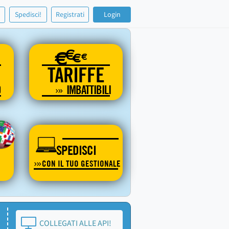
!
Spedisci!
Registrati
Login
€
€
€
€
TARIFFE
O
IMBATTIBILI
SPEDISCI
CON IL TUO GESTIONALE
COLLEGATI ALLE API!