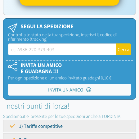
SEGUI LA SPEDIZIONE
Controlla lo stato della tua spedizione, inserisci il codice di
riferimento (tracking)
INVITA UN AMICO
E GUADAGNA !!!
Per ogni spedizione di un amico invitato guadagni 0,10 €
INVITA UN AMICO
I nostri punti di forza!
Spediamo.it e' presente per le tue spedizioni anche a TORDINIA
1) Tariffe competitive