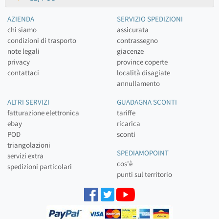
AZIENDA
SERVIZIO SPEDIZIONI
chi siamo
assicurata
condizioni di trasporto
contrassegno
note legali
giacenze
privacy
province coperte
contattaci
località disagiate
annullamento
ALTRI SERVIZI
GUADAGNA SCONTI
fatturazione elettronica
tariffe
ebay
ricarica
POD
sconti
triangolazioni
SPEDIAMOPOINT
servizi extra
cos'è
spedizioni particolari
punti sul territorio