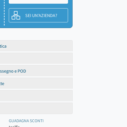
SEI UN'AZIENDA?
tica
assegno e POD
tte
GUADAGNA SCONTI
tariffe