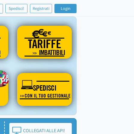
!
Spedisci!
Registrati
Login
€
€
€
€
TARIFFE
O
IMBATTIBILI
SPEDISCI
CON IL TUO GESTIONALE
COLLEGATI ALLE API!