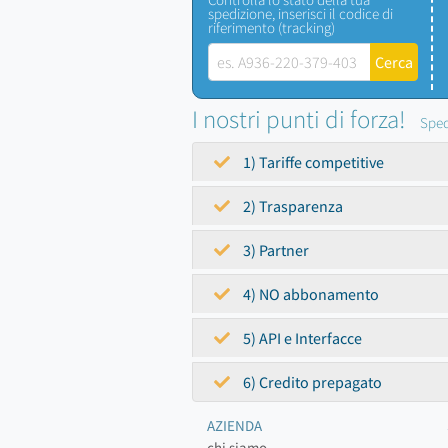
spedizione, inserisci il codice di
riferimento (tracking)
I nostri punti di forza!
Sped
1) Tariffe competitive
2) Trasparenza
3) Partner
4) NO abbonamento
5) API e Interfacce
6) Credito prepagato
AZIENDA
chi siamo