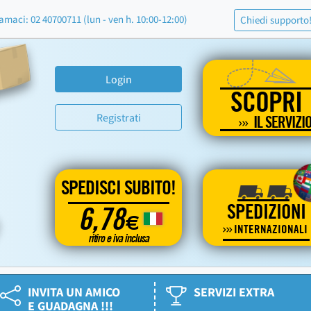
amaci: 02 40700711 (lun - ven h. 10:00-12:00)
Chiedi supporto
Login
SCOPRI
Registrati
IL SERVIZI
SPEDISCI SUBITO!
SPEDIZIONI
6,78
€
INTERNAZIONALI
ritiro e iva inclusa
INVITA UN AMICO
SERVIZI EXTRA
E GUADAGNA !!!