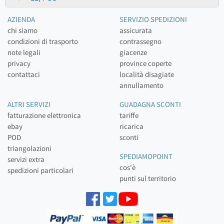
AZIENDA
SERVIZIO SPEDIZIONI
chi siamo
assicurata
condizioni di trasporto
contrassegno
note legali
giacenze
privacy
province coperte
contattaci
località disagiate
annullamento
ALTRI SERVIZI
GUADAGNA SCONTI
fatturazione elettronica
tariffe
ebay
ricarica
POD
sconti
triangolazioni
SPEDIAMOPOINT
servizi extra
cos'è
spedizioni particolari
punti sul territorio