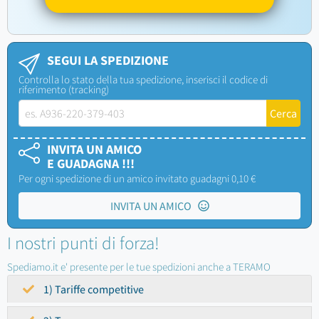
SEGUI LA SPEDIZIONE
Controlla lo stato della tua spedizione, inserisci il codice di
riferimento (tracking)
INVITA UN AMICO
E GUADAGNA !!!
Per ogni spedizione di un amico invitato guadagni 0,10 €
INVITA UN AMICO
I nostri punti di forza!
Spediamo.it e' presente per le tue spedizioni anche a TERAMO
1) Tariffe competitive