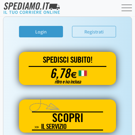
Login
Registrati
SPEDISCI SUBITO!
6,78
€
ritiro e iva inclusa
SCOPRI
IL SERVIZIO