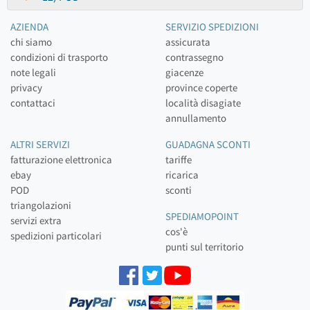
AZIENDA
SERVIZIO SPEDIZIONI
chi siamo
assicurata
condizioni di trasporto
contrassegno
note legali
giacenze
privacy
province coperte
contattaci
località disagiate
annullamento
ALTRI SERVIZI
GUADAGNA SCONTI
fatturazione elettronica
tariffe
ebay
ricarica
POD
sconti
triangolazioni
SPEDIAMOPOINT
servizi extra
cos'è
spedizioni particolari
punti sul territorio