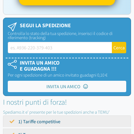
SEGUI LA SPEDIZIONE
Controlla lo stato della tua spedizione, inserisci il codice di
riferimento (tracking)
INVITA UN AMICO
E GUADAGNA !!!
Per ogni spedizione di un amico invitato guadagni 0,10 €
INVITA UN AMICO
I nostri punti di forza!
Spediamo.it e' presente per le tue spedizioni anche a TEMU'
1) Tariffe competitive