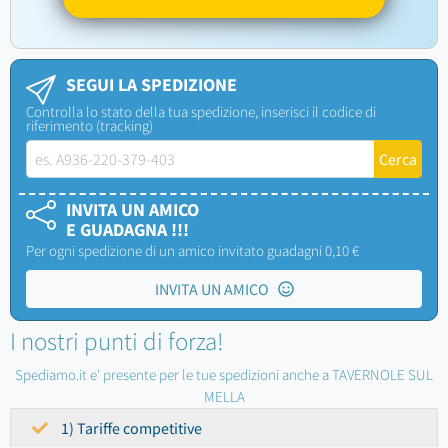
SEGUI LA SPEDIZIONE
Controlla lo stato della tua spedizione, inserisci il codice di
riferimento (tracking)
INVITA UN AMICO
E GUADAGNA !!!
Per ogni spedizione di un amico invitato guadagni 0,10 €
INVITA UN AMICO
I nostri punti di forza!
Spediamo.it e' presente per le tue spedizioni anche a TAVERNOLE SUL
MELLA
1) Tariffe competitive