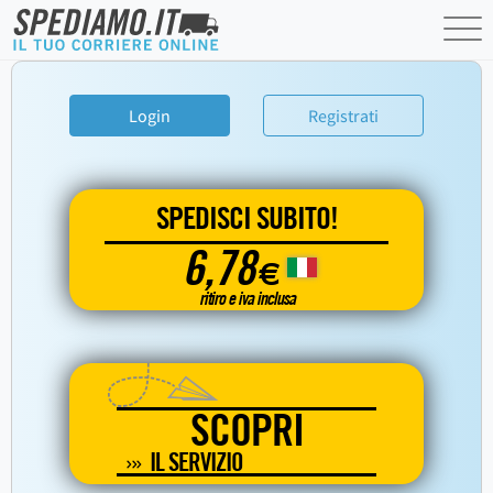
Login
Registrati
SPEDISCI SUBITO!
6,78
€
ritiro e iva inclusa
SCOPRI
IL SERVIZIO