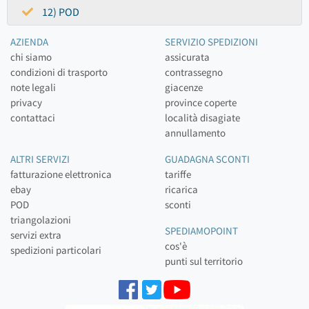
12) POD
AZIENDA
SERVIZIO SPEDIZIONI
chi siamo
assicurata
condizioni di trasporto
contrassegno
note legali
giacenze
privacy
province coperte
contattaci
località disagiate
annullamento
ALTRI SERVIZI
GUADAGNA SCONTI
fatturazione elettronica
tariffe
ebay
ricarica
POD
sconti
triangolazioni
SPEDIAMOPOINT
servizi extra
cos'è
spedizioni particolari
punti sul territorio