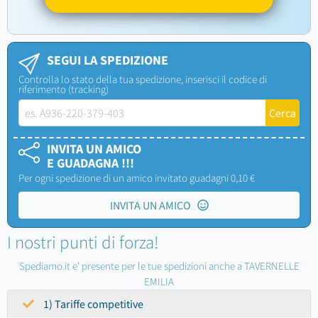
SEGUI LA SPEDIZIONE
Controlla lo stato della tua spedizione, inserisci il codice di
riferimento (tracking)
INVITA UN AMICO
E GUADAGNA !!!
Per ogni spedizione di un amico invitato guadagni 0,10 €
INVITA UN AMICO
I nostri punti di forza!
Spediamo.it e' presente per le tue spedizioni anche a TAVERNELLE
EMILIA
1) Tariffe competitive