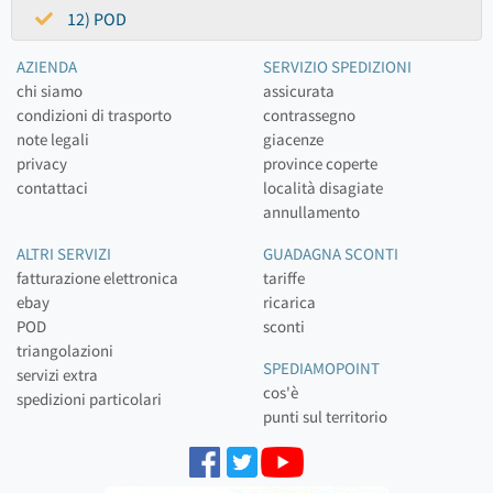
12) POD
AZIENDA
SERVIZIO SPEDIZIONI
chi siamo
assicurata
condizioni di trasporto
contrassegno
note legali
giacenze
privacy
province coperte
contattaci
località disagiate
annullamento
ALTRI SERVIZI
GUADAGNA SCONTI
fatturazione elettronica
tariffe
ebay
ricarica
POD
sconti
triangolazioni
SPEDIAMOPOINT
servizi extra
cos'è
spedizioni particolari
punti sul territorio