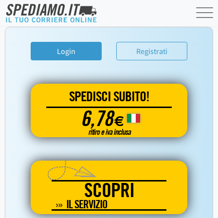
Login
Registrati
SPEDISCI SUBITO!
6,78
€
ritiro e iva inclusa
SCOPRI
IL SERVIZIO