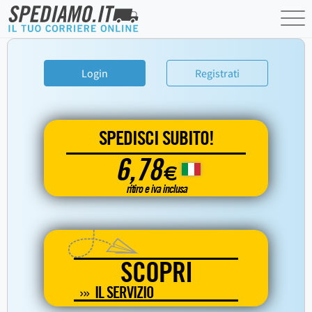
Login
Registrati
SPEDISCI SUBITO!
6,78
€
ritiro e iva inclusa
SCOPRI
IL SERVIZIO