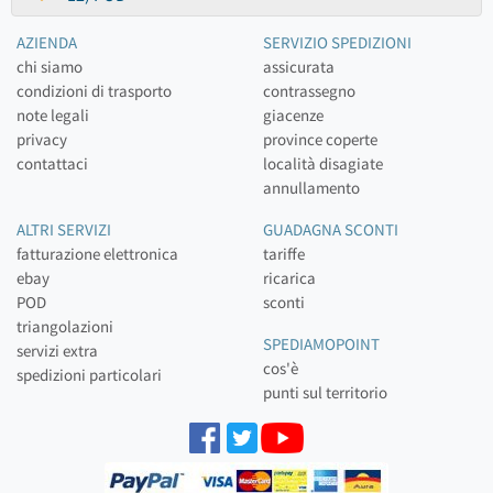
AZIENDA
SERVIZIO SPEDIZIONI
chi siamo
assicurata
condizioni di trasporto
contrassegno
note legali
giacenze
privacy
province coperte
contattaci
località disagiate
annullamento
ALTRI SERVIZI
GUADAGNA SCONTI
fatturazione elettronica
tariffe
ebay
ricarica
POD
sconti
triangolazioni
SPEDIAMOPOINT
servizi extra
cos'è
spedizioni particolari
punti sul territorio