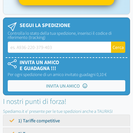
SEGUI LA SPEDIZIONE
Controlla lo stato della tua spedizione, inserisci il codice di
riferimento (tracking)
INVITA UN AMICO
E GUADAGNA !!!
Per ogni spedizione di un amico invitato guadagni 0,10 €
INVITA UN AMICO
I nostri punti di forza!
Spediamo.it e' presente per le tue spedizioni anche a TAURASI
1) Tariffe competitive