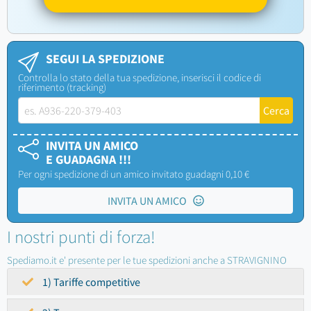
SEGUI LA SPEDIZIONE
Controlla lo stato della tua spedizione, inserisci il codice di
riferimento (tracking)
INVITA UN AMICO
E GUADAGNA !!!
Per ogni spedizione di un amico invitato guadagni 0,10 €
INVITA UN AMICO
I nostri punti di forza!
Spediamo.it e' presente per le tue spedizioni anche a STRAVIGNINO
1) Tariffe competitive