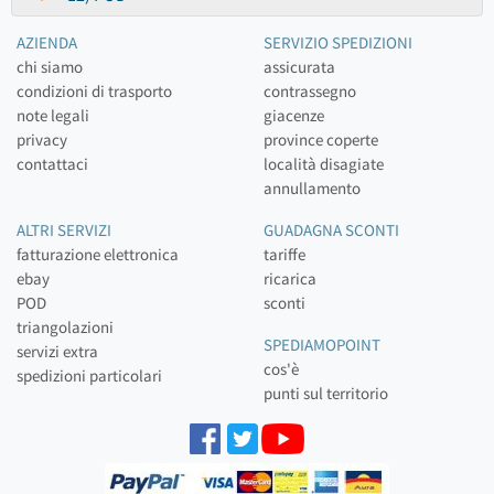
AZIENDA
SERVIZIO SPEDIZIONI
chi siamo
assicurata
condizioni di trasporto
contrassegno
note legali
giacenze
privacy
province coperte
contattaci
località disagiate
annullamento
ALTRI SERVIZI
GUADAGNA SCONTI
fatturazione elettronica
tariffe
ebay
ricarica
POD
sconti
triangolazioni
SPEDIAMOPOINT
servizi extra
cos'è
spedizioni particolari
punti sul territorio