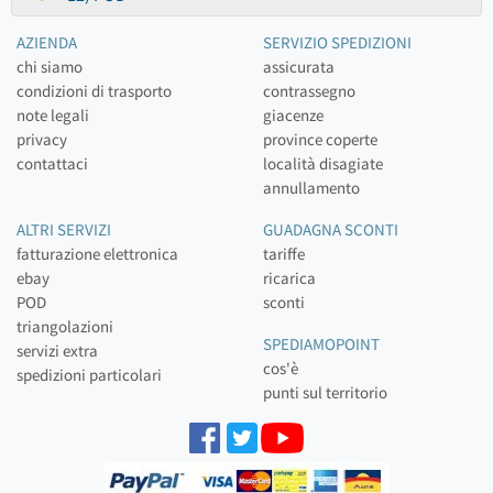
AZIENDA
SERVIZIO SPEDIZIONI
chi siamo
assicurata
condizioni di trasporto
contrassegno
note legali
giacenze
privacy
province coperte
contattaci
località disagiate
annullamento
ALTRI SERVIZI
GUADAGNA SCONTI
fatturazione elettronica
tariffe
ebay
ricarica
POD
sconti
triangolazioni
SPEDIAMOPOINT
servizi extra
cos'è
spedizioni particolari
punti sul territorio