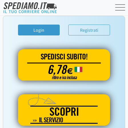
Login
Registrati
SPEDISCI SUBITO!
6,78
€
ritiro e iva inclusa
SCOPRI
IL SERVIZIO