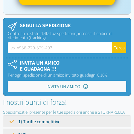
SEGUI LA SPEDIZIONE
Controlla lo stato della tua spedizione, inserisci il codice di
riferimento (tracking)
INVITA UN AMICO
E GUADAGNA !!!
Per ogni spedizione di un amico invitato guadagni 0,10 €
INVITA UN AMICO
I nostri punti di forza!
Spediamo.it e' presente per le tue spedizioni anche a STORNARELLA
1) Tariffe competitive