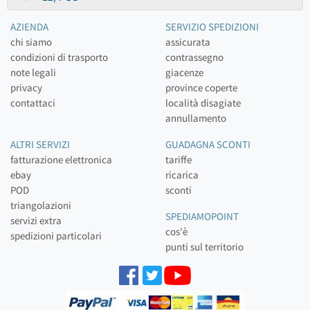
AZIENDA
SERVIZIO SPEDIZIONI
chi siamo
assicurata
condizioni di trasporto
contrassegno
note legali
giacenze
privacy
province coperte
contattaci
località disagiate
annullamento
ALTRI SERVIZI
GUADAGNA SCONTI
fatturazione elettronica
tariffe
ebay
ricarica
POD
sconti
triangolazioni
SPEDIAMOPOINT
servizi extra
cos'è
spedizioni particolari
punti sul territorio