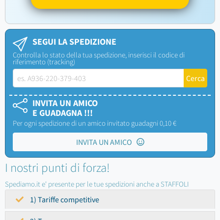
SEGUI LA SPEDIZIONE
Controlla lo stato della tua spedizione, inserisci il codice di
riferimento (tracking)
INVITA UN AMICO
E GUADAGNA !!!
Per ogni spedizione di un amico invitato guadagni 0,10 €
INVITA UN AMICO
I nostri punti di forza!
Spediamo.it e' presente per le tue spedizioni anche a STAFFOLI
1) Tariffe competitive