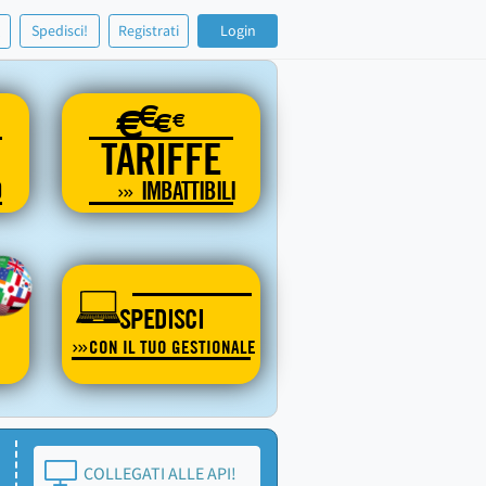
!
Spedisci!
Registrati
Login
€
€
€
€
TARIFFE
O
IMBATTIBILI
SPEDISCI
CON IL TUO GESTIONALE
COLLEGATI ALLE API!