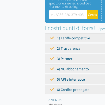
spedizione, inserisci il codice di
riferimento (tracking)
I nostri punti di forza!
Sped
1) Tariffe competitive
2) Trasparenza
3) Partner
4) NO abbonamento
5) API e Interfacce
6) Credito prepagato
AZIENDA
chi siamo