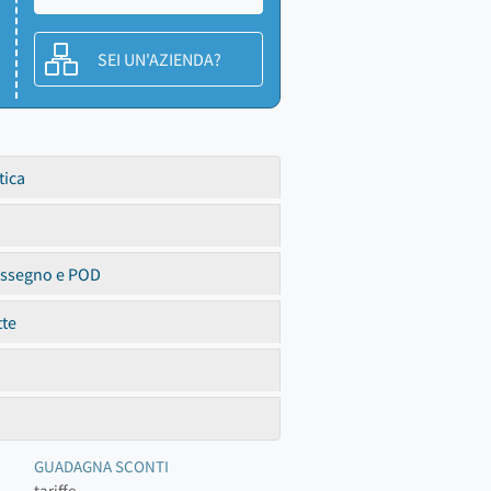
SEI UN'AZIENDA?
tica
assegno e POD
tte
GUADAGNA SCONTI
tariffe