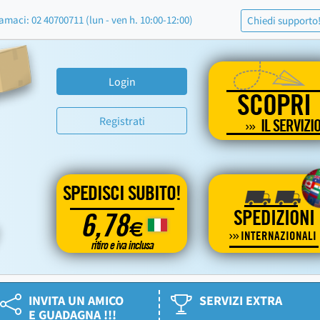
amaci: 02 40700711 (lun - ven h. 10:00-12:00)
Chiedi supporto
Login
SCOPRI
Registrati
IL SERVIZI
SPEDISCI SUBITO!
SPEDIZIONI
6,78
€
INTERNAZIONALI
ritiro e iva inclusa
INVITA UN AMICO
SERVIZI EXTRA
E GUADAGNA !!!