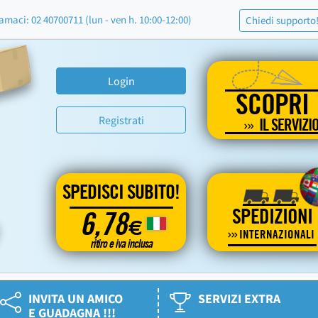
amaci: 02 40700711 (lun - ven h. 10:00-12:00)
Chiedi supporto
Login
SCOPRI
Registrati
IL SERVIZI
SPEDISCI SUBITO!
SPEDIZIONI
6,78
€
INTERNAZIONALI
ritiro e iva inclusa
INVITA UN AMICO
SERVIZI EXTRA
E GUADAGNA !!!