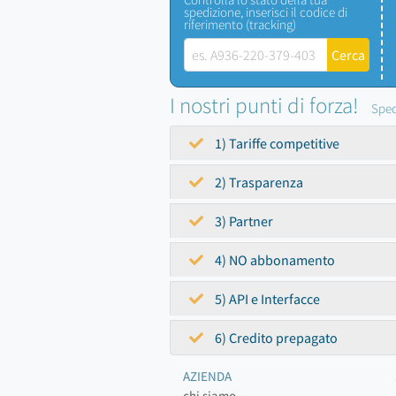
spedizione, inserisci il codice di
riferimento (tracking)
I nostri punti di forza!
Sped
1) Tariffe competitive
2) Trasparenza
3) Partner
4) NO abbonamento
5) API e Interfacce
6) Credito prepagato
AZIENDA
chi siamo