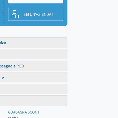
SEI UN'AZIENDA?
tica
assegno e POD
tte
GUADAGNA SCONTI
tariffe