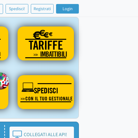
!
Spedisci!
Registrati
Login
€
€
€
€
TARIFFE
O
IMBATTIBILI
SPEDISCI
CON IL TUO GESTIONALE
COLLEGATI ALLE API!