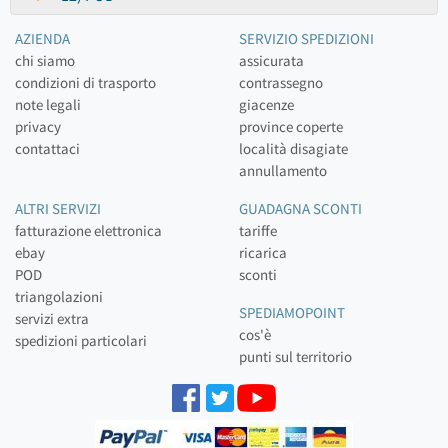
AZIENDA
SERVIZIO SPEDIZIONI
chi siamo
assicurata
condizioni di trasporto
contrassegno
note legali
giacenze
privacy
province coperte
contattaci
località disagiate
annullamento
ALTRI SERVIZI
GUADAGNA SCONTI
fatturazione elettronica
tariffe
ebay
ricarica
POD
sconti
triangolazioni
SPEDIAMOPOINT
servizi extra
cos'è
spedizioni particolari
punti sul territorio