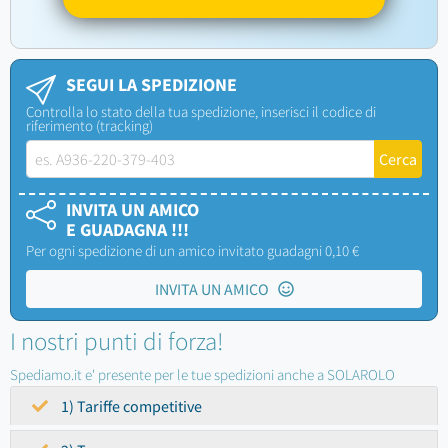
SEGUI LA SPEDIZIONE
Controlla lo stato della tua spedizione, inserisci il codice di
riferimento (tracking)
INVITA UN AMICO
E GUADAGNA !!!
Per ogni spedizione di un amico invitato guadagni 0,10 €
INVITA UN AMICO
I nostri punti di forza!
Spediamo.it e' presente per le tue spedizioni anche a SOLAROLO
1) Tariffe competitive