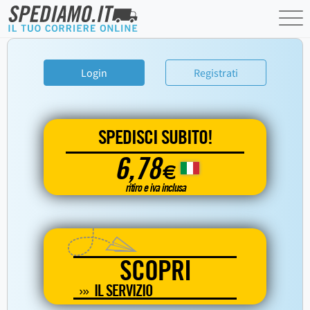
Login
Registrati
SPEDISCI SUBITO!
6,78
€
ritiro e iva inclusa
SCOPRI
IL SERVIZIO