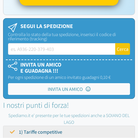
SEGUI LA SPEDIZIONE
Controlla lo stato della tua spedizione, inserisci il codice di
riferimento (tracking)
INVITA UN AMICO
E GUADAGNA !!!
Per ogni spedizione di un amico invitato guadagni 0,10 €
INVITA UN AMICO
I nostri punti di forza!
Spediamo.it e' presente per le tue spedizioni anche a SOIANO DEL
LAGO
1) Tariffe competitive