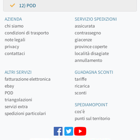
12) POD
AZIENDA
SERVIZIO SPEDIZIONI
chi siamo
assicurata
condizioni di trasporto
contrassegno
note legali
giacenze
privacy
province coperte
contattaci
località disagiate
annullamento
ALTRI SERVIZI
GUADAGNA SCONTI
fatturazione elettronica
tariffe
ebay
ricarica
POD
sconti
triangolazioni
SPEDIAMOPOINT
servizi extra
cos'è
spedizioni particolari
punti sul territorio